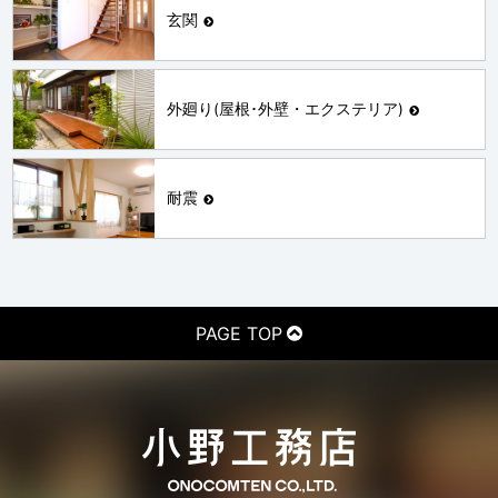
玄関
外廻り(屋根･外壁・エクステリア)
耐震
PAGE TOP